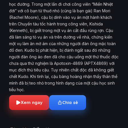
học đường. Trong một lần đi chơi công viên “Miền Nhiệt
đới” với cô bạn từ thuở nhỏ (cũng là bạn gái) Ran Mori
(Rachel Moore), cậu bị dính vào vụ án một hành khách
trên Chuyến tàu tốc hành trong công viên, Kishida
(Kenneth), bị giết trong một vụ án cắt đầu rùng rợn. Cậu
đã làm sáng tỏ vụ án và trên đường về nhà, chứng kiến
một vụ làm ăn mờ ám của những người đàn ông mặc toàn
đồ đen. Kudo bị phát hiện, bị đánh ngất sau đó những
người đàn ông áo đen đã cho cậu uống một thứ thuốc độc
chưa qua thử nghiệm là Apotoxin-4869 (APTX4869) với
mục đích thủ tiêu cậu. Tuy nhiên chất độc đã không giết
chết Kudo. Khi tỉnh lại, cậu bàng hoàng nhận thấy thân thể
mình đã bị teo nhỏ trong hình dạng của một cậu học sinh
tiểu học.
Xem ngay
Chia sẻ