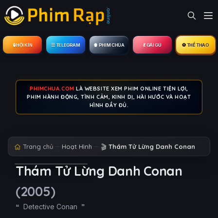
🔒︎ HỘI KÍN
☰ TELEGRAM
🍿 PHIM CHÙA
💃 GÁI GÚ
⚽ THỂ THAO
PHIMCHUA.COM
LÀ WEBSITE XEM PHIM ONLINE TIỆN LỢI,
PHIM HÀNH ĐỘNG, TÌNH CẢM, KINH DỊ, HÀI HƯỚC VÀ HOẠT
HÌNH ĐẦY ĐỦ.
Trang chủ
Hoạt Hình
🎬
Thám Tử Lừng Danh Conan
Thám Tử Lừng Danh Conan
(2005)
Detective Conan