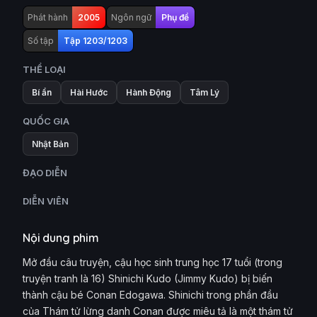
Phát hành
2005
Ngôn ngữ
Phụ đề
Số tập
Tập 1203/1203
THỂ LOẠI
Bí ẩn
Hài Hước
Hành Động
Tâm Lý
QUỐC GIA
Nhật Bản
ĐẠO DIỄN
DIỄN VIÊN
Nội dung phim
Mở đầu câu truyện, cậu học sinh trung học 17 tuổi (trong
truyện tranh là 16) Shinichi Kudo (Jimmy Kudo) bị biến
thành cậu bé Conan Edogawa. Shinichi trong phần đầu
của Thám tử lừng danh Conan được miêu tả là một thám tử