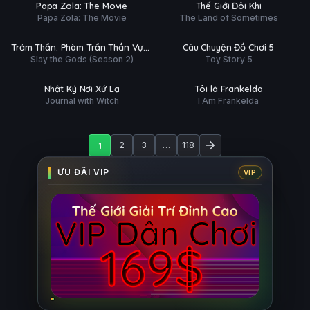
HD
HD
Papa Zola: The Movie
Thế Giới Đôi Khi
ĐỀ
Papa Zola: The Movie
The Land of Sometimes
ập 7/15
Trailer
Ụ
PHỤ
HD
HD
Trảm Thần: Phàm Trần Thần Vực
Câu Chuyện Đồ Chơi 5
ĐỀ
Slay the Gods (Season 2)
Toy Story 5
(Phần 2)
 tất (13/13)
Phim Lẻ
Ụ
PHỤ
HD
HD
Nhật Ký Nơi Xứ Lạ
Tôi là Frankelda
ĐỀ
Journal with Witch
I Am Frankelda
1
2
3
…
118