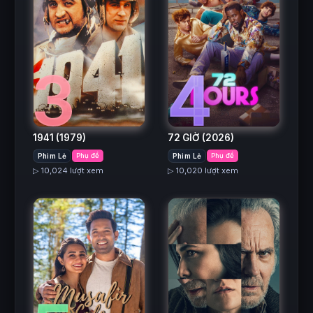
3
4
1941
(1979)
72 GIỜ
(2026)
Phim Lẻ
Phụ đề
Phim Lẻ
Phụ đề
▷ 10,024 lượt xem
▷ 10,020 lượt xem