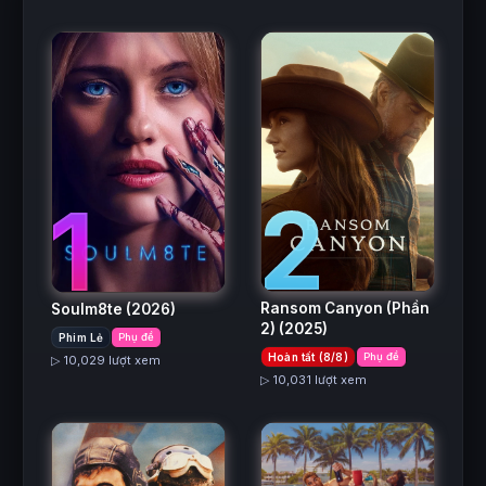
2
1
Ransom Canyon (Phần
Soulm8te
(2026)
2)
(2025)
Phim Lẻ
Phụ đề
Hoàn tất (8/8)
Phụ đề
▷ 10,029 lượt xem
▷ 10,031 lượt xem