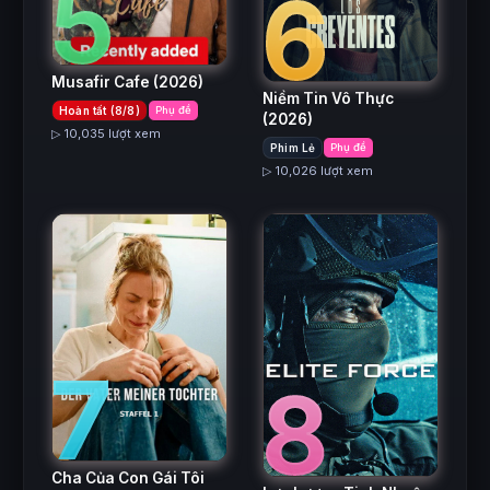
5
6
Musafir Cafe
(2026)
Niềm Tin Vô Thực
Hoàn tất (8/8)
Phụ đề
(2026)
▷ 10,035 lượt xem
Phim Lẻ
Phụ đề
▷ 10,026 lượt xem
7
8
Cha Của Con Gái Tôi