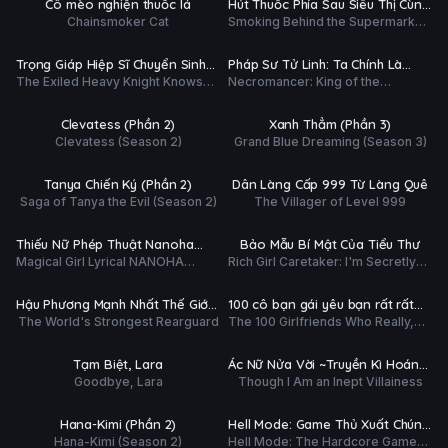
Cô mèo nghiện thuốc lá
Hút Thuốc Phía Sau Siêu Thị Cùng
ĐỀ
Chainsmoker Cat
Smoking Behind the Supermarket
Em
ập 4/26
Tập 3/60
with You
Ụ
PHỤ
HD
HD
Trọng Giáp Hiệp Sĩ Chuyển Sinh
Pháp Sư Tử Linh: Ta Chính Là
ĐỀ
The Exiled Heavy Knight Knows
Necromancer: King of the
Bị Lưu Đày Trở Nên Vô Địch Nhờ
Thiên Tai
ập 3/12
Tập 3/12
How to Game the System
Scourge
Kiến Thức Về Game
Ụ
PHỤ
HD
HD
Clevatess (Phần 2)
Xanh Thẳm (Phần 3)
ĐỀ
Clevatess (Season 2)
Grand Blue Dreaming (Season 3)
ập 3/12
Tập 5/12
Ụ
PHỤ
HD
HD
Tanya Chiến Ký (Phần 2)
Dân Làng Cấp 999 Từ Làng Quê
ĐỀ
Saga of Tanya the Evil (Season 2)
The Villager of Level 999
ập 3/12
Tập 3/12
Ụ
PHỤ
HD
HD
Thiếu Nữ Phép Thuật Nanoha
Bảo Mẫu Bí Mật Của Tiểu Thư
ĐỀ
Magical Girl Lyrical NANOHA
Rich Girl Caretaker: I'm Secretly
EXCEEDS
ập 3/12
Tập 2/27
EXCEEDS Gun Blaze Vengeance
the Caregiver of the Most Popular
Girl in This Rich Kid School
Ụ
PHỤ
HD
HD
Hậu Phương Mạnh Nhất Thế Giới
100 cô bạn gái yêu bạn rất rất
ĐỀ
The World's Strongest Rearguard
The 100 Girlfriends Who Really,
– Nhà Khai Phá Tân Binh Của
rất rất rất nhiều (Phần 3)
ập 3/12
Tập 2/11
Really, Really, Really, REALLY
Vương Quốc Mê Cung
Love You (Season 3)
Ụ
PHỤ
HD
HD
Tạm Biệt, Lara
Ác Nữ Nửa Vời ~Truyền Kì Hoán
ĐỀ
Goodbye, Lara
Though I Am an Inept Villainess
Hồn Đổi Xác~
ập 4/12
Tập 3/12
Ụ
PHỤ
HD
HD
Hana-Kimi (Phần 2)
Hell Mode: Game Thủ Xuất Chúng
ĐỀ
Hana-Kimi (Season 2)
Hell Mode: The Hardcore Gamer
Tung Hoành Chốn Dị Giới Hỗn