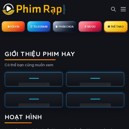
🔒︎ HỘI KÍN
☰ TELEGRAM
🍿 PHIM CHÙA
💃 GÁI GÚ
⚽ THỂ THAO
GIỚI THIỆU PHIM HAY
Có thể bạn cũng muốn xem
HOẠT HÌNH
ập 4/12
Tập 3/12
Ụ
PHỤ
HD
HD