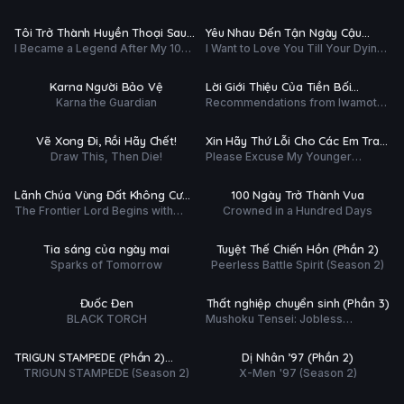
ập 3/12
Tập 2/13
Dominates In Another World With
Nguyên (Phần 2)
Garbage Balancing (Season 2)
Ụ
PHỤ
HD
HD
Tôi Trở Thành Huyền Thoại Sau
Yêu Nhau Đến Tận Ngày Cậu
ĐỀ
I Became a Legend After My 10
I Want to Love You Till Your Dying
Trận Chiến Cuối Cùng Kéo Dài 10
Biến Mất
ập 11/12
Tập 3/12
Year-Long Last Stand
Day
Năm
Ụ
PHỤ
HD
HD
Karna Người Bảo Vệ
Lời Giới Thiệu Của Tiền Bối
ĐỀ
Karna the Guardian
Recommendations from Iwamoto-
Iwamoto
ập 3/12
Tập 3/12
Senpai
Ụ
PHỤ
HD
HD
Vẽ Xong Đi, Rồi Hãy Chết!
Xin Hãy Thứ Lỗi Cho Các Em Trai
ĐỀ
Draw This, Then Die!
Please Excuse My Younger
Của Tôi
ập 3/12
Tập 5/25
Brothers
Ụ
PHỤ
HD
HD
Lãnh Chúa Vùng Đất Không Cư
100 Ngày Trở Thành Vua
ĐỀ
The Frontier Lord Begins with
Crowned in a Hundred Days
Dân
ập 3/12
Tập 4/30
Zero Subjects
Ụ
PHỤ
HD
HD
Tia sáng của ngày mai
Tuyệt Thế Chiến Hồn (Phần 2)
ĐỀ
Sparks of Tomorrow
Peerless Battle Spirit (Season 2)
ập 3/12
Tập 4/12
Ụ
PHỤ
HD
HD
Đuốc Đen
Thất nghiệp chuyển sinh (Phần 3)
ĐỀ
BLACK TORCH
Mushoku Tensei: Jobless
 tất (12/12)
Tập 6/9
Reincarnation (Season 3)
Ụ
PHỤ
HD
HD
TRIGUN STAMPEDE (Phần 2)
Dị Nhân ’97 (Phần 2)
ĐỀ
TRIGUN STAMPEDE (Season 2)
X-Men '97 (Season 2)
Stargaze
Phim Lẻ
Phim Lẻ
Ụ
PHỤ