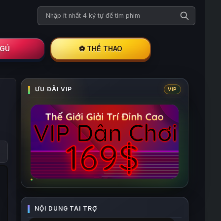
Tìm kiếm phim
I GÚ
⚽ THỂ THAO