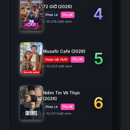
72 GIỜ
(2026)
4
Phim Lẻ
Phụ đề
▷ 10,018 lượt xem
Musafir Cafe
(2026)
5
Hoàn tất (8/8)
Phụ đề
▷ 10,023 lượt xem
Niềm Tin Vô Thực
6
(2026)
Phim Lẻ
Phụ đề
▷ 10,021 lượt xem