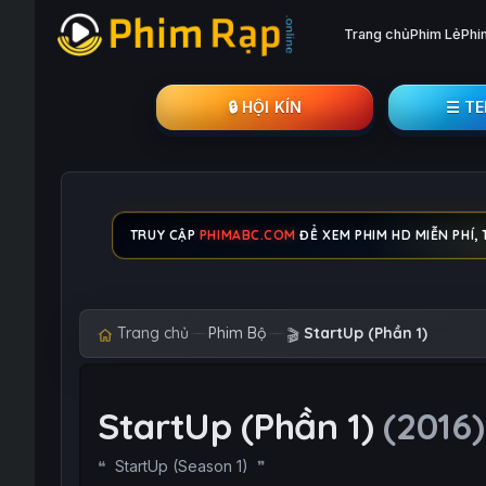
Trang chủ
Phim Lẻ
Phi
🔒︎ HỘI KÍN
☰ T
TRUY CẬP
PHIMABC.COM
ĐỂ XEM PHIM HD MIỄN PHÍ,
Trang chủ
Phim Bộ
StartUp (Phần 1)
🎬
StartUp (Phần 1)
(2016)
StartUp (Season 1)