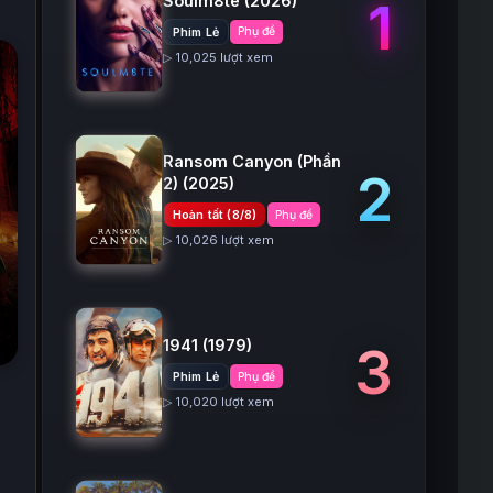
Soulm8te
(2026)
1
Phim Lẻ
Phụ đề
▷ 10,025 lượt xem
Ransom Canyon (Phần
2
2)
(2025)
Hoàn tất (8/8)
Phụ đề
▷ 10,026 lượt xem
1941
(1979)
3
Phim Lẻ
Phụ đề
▷ 10,020 lượt xem