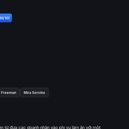
10/10)
n Freeman
Mira Sorvino
điện tử đưa các doanh nhân vào phi vụ làm ăn với một