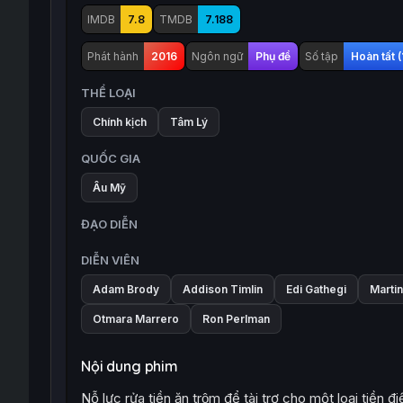
IMDB
7.8
TMDB
7.188
Phát hành
2016
Ngôn ngữ
Phụ đề
Số tập
Hoàn tất (
THỂ LOẠI
Chính kịch
Tâm Lý
QUỐC GIA
Âu Mỹ
ĐẠO DIỄN
DIỄN VIÊN
Adam Brody
Addison Timlin
Edi Gathegi
Marti
Otmara Marrero
Ron Perlman
Nội dung phim
Nỗ lực rửa tiền ăn trộm để tài trợ cho một loại tiền 