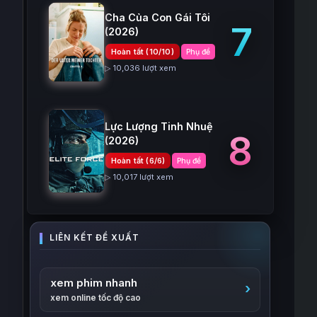
Cha Của Con Gái Tôi
7
(2026)
Hoàn tất (10/10)
Phụ đề
▷ 10,036 lượt xem
Lực Lượng Tinh Nhuệ
8
(2026)
Hoàn tất (6/6)
Phụ đề
▷ 10,017 lượt xem
xem phim nhanh
xem online tốc độ cao