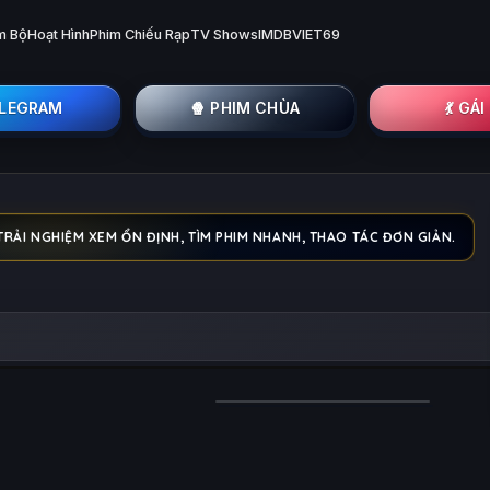
m Bộ
Hoạt Hình
Phim Chiếu Rạp
TV Shows
IMDB
VIET69
ELEGRAM
🍿 PHIM CHÙA
💃 GÁ
 TRẢI NGHIỆM XEM ỔN ĐỊNH, TÌM PHIM NHANH, THAO TÁC ĐƠN GIẢN.