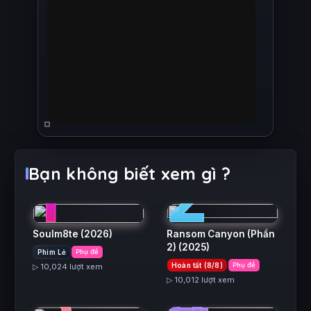
1
2
Bạn không biết xem gì ?
Soulm8te
(2026)
Ransom Canyon (Phần
2)
(2025)
Phim Lẻ
Phụ đề
3
4
Hoàn tất (8/8)
Phụ đề
▷ 10,024 lượt xem
▷ 10,012 lượt xem