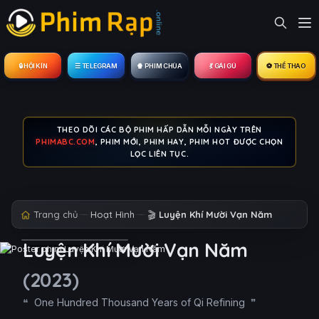
🔒︎ HỘI KÍN
☰ TELEGRAM
🍿 PHIM CHÙA
💃 GÁI GÚ
⚽ THỂ THAO
THEO DÕI CÁC BỘ PHIM HẤP DẪN MỖI NGÀY TRÊN
PHIMABC.COM
, PHIM MỚI, PHIM HAY, PHIM HOT ĐƯỢC CHỌN
LỌC LIÊN TỤC.
Trang chủ
Hoạt Hình
🎬
Luyện Khí Mười Vạn Năm
Luyện Khí Mười Vạn Năm
(2023)
One Hundred Thousand Years of Qi Refining