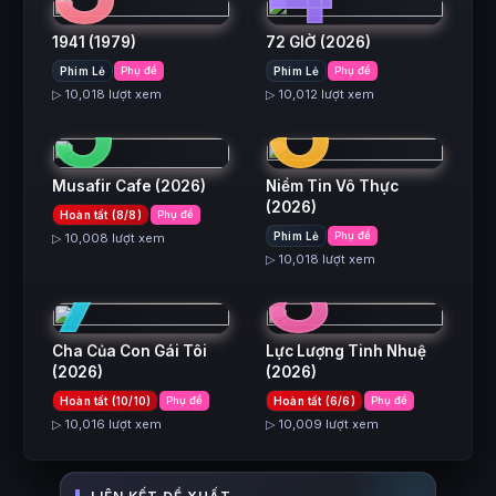
1941
(1979)
72 GIỜ
(2026)
5
6
Phim Lẻ
Phụ đề
Phim Lẻ
Phụ đề
▷ 10,018 lượt xem
▷ 10,012 lượt xem
Musafir Cafe
(2026)
Niềm Tin Vô Thực
(2026)
Hoàn tất (8/8)
Phụ đề
7
8
Phim Lẻ
Phụ đề
▷ 10,008 lượt xem
▷ 10,018 lượt xem
Cha Của Con Gái Tôi
Lực Lượng Tinh Nhuệ
(2026)
(2026)
Hoàn tất (10/10)
Phụ đề
Hoàn tất (6/6)
Phụ đề
▷ 10,016 lượt xem
▷ 10,009 lượt xem