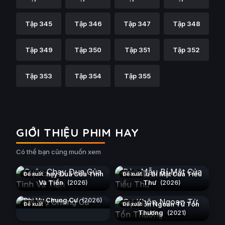
Tập 345
Tập 346
Tập 347
Tập 348
Tập 349
Tập 350
Tập 351
Tập 352
Tập 353
Tập 354
Tập 355
GIỚI THIỆU PHIM HAY
Có thể bạn cũng muốn xem
Cuộc Chạy Đua Của Tình
Bảo Mẫu Bí Mật Của Tiểu
Đề xuất
Đề xuất
Và Tiền
Thư
(2026)
(2026)
Phi Vụ Chung Cư
(2026)
Sự Khôn Ngoan Từ Tổn
Đề xuất
Đề xuất
Thương
(2021)