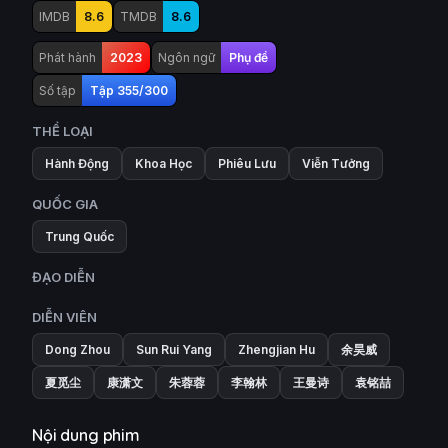
IMDB
8.6
TMDB
8.6
Phát hành
2023
Ngôn ngữ
Phụ đề
Số tập
Tập 355/300
THỂ LOẠI
Hành Động
Khoa Học
Phiêu Lưu
Viễn Tưởng
QUỐC GIA
Trung Quốc
ĐẠO DIỄN
DIỄN VIÊN
Dong Zhou
Sun Rui Yang
Zhengjian Hu
余昊威
夏觅尘
康潇文
朱蓉蓉
李翰林
王曼诗
袁铭喆
Nội dung phim