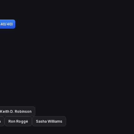
 (40/40)
Keith D. Robinson
n
Ron Roggé
Sasha Williams