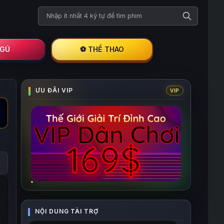
Tìm kiếm phim
I GÚ
⚽ THỂ THAO