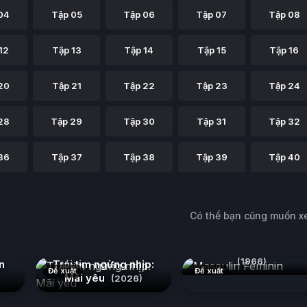
04
Tập 05
Tập 06
Tập 07
Tập 08
12
Tập 13
Tập 14
Tập 15
Tập 16
20
Tập 21
Tập 22
Tập 23
Tập 24
28
Tập 29
Tập 30
Tập 31
Tập 32
36
Tập 37
Tập 38
Tập 39
Tập 40
Có thể bạn cũng muốn 
Masculin Féminin
(1966)
n
Trái tim ngừng nhịp:
Đề xuất
Đề xuất
Mãi yêu
(2026)