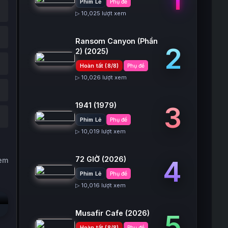
Phim Lẻ
Phụ đề
▷ 10,025 lượt xem
Ransom Canyon (Phần
2
2)
(2025)
Hoàn tất (8/8)
Phụ đề
▷ 10,026 lượt xem
1941
(1979)
3
Phim Lẻ
Phụ đề
▷ 10,019 lượt xem
72 GIỜ
(2026)
4
xem
Phim Lẻ
Phụ đề
▷ 10,016 lượt xem
Musafir Cafe
(2026)
5
Hoàn tất (8/8)
Phụ đề