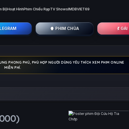
m Bộ
Hoạt Hình
Phim Chiếu Rạp
TV Shows
IMDB
VIET69
ELEGRAM
🍿 PHIM CHÙA
💃 GÁ
DUNG PHONG PHÚ, PHÙ HỢP NGƯỜI DÙNG YÊU THÍCH XEM PHIM ONLINE
MIỄN PHÍ.
2000)