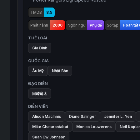
TMDB
8.5
Phát hành
2000
Ngôn ngữ
Phụ đề
Số tập
Hoàn tất
THỂ LOẠI
Gia Đình
QUỐC GIA
Âu Mỹ
Nhật Bản
ĐẠO DIỄN
田崎竜太
DIỄN VIÊN
Alison MacInnis
Diane Salinger
Jennifer L. Yen
Mike Chaturantabut
Monica Louwerens
Neil Kapla
Sean Cw Johnson