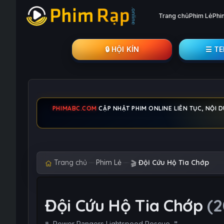
Trang chủ
Phim Lẻ
Phi
🔒︎ HỘI KÍN
☰ T
PHIMABC.COM
CẬP NHẬT PHIM ONLINE LIÊN TỤC, NỘI 
Trang chủ
Phim Lẻ
Đội Cứu Hộ Tia Chớp
🎬
Đội Cứu Hộ Tia Chớp
(
Power Rangers Lightspeed Rescue