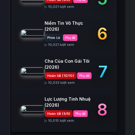
▷ 10,021 lượt xem
Niềm Tin Vô Thực
6
(2026)
Phim Lẻ
Phụ đề
▷ 10,021 lượt xem
Cha Của Con Gái Tôi
7
(2026)
Hoàn tất (10/10)
Phụ đề
▷ 10,033 lượt xem
Lực Lượng Tinh Nhuệ
8
(2026)
Hoàn tất (6/6)
Phụ đề
▷ 10,015 lượt xem