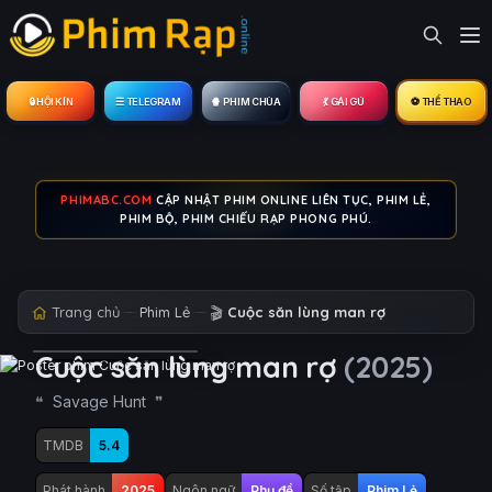
🔒︎ HỘI KÍN
☰ TELEGRAM
🍿 PHIM CHÙA
💃 GÁI GÚ
⚽ THỂ THAO
PHIMABC.COM
CẬP NHẬT PHIM ONLINE LIÊN TỤC, PHIM LẺ,
PHIM BỘ, PHIM CHIẾU RẠP PHONG PHÚ.
Trang chủ
Phim Lẻ
🎬
Cuộc săn lùng man rợ
Cuộc săn lùng man rợ
(2025)
Savage Hunt
TMDB
5.4
Phát hành
2025
Ngôn ngữ
Phụ đề
Số tập
Phim Lẻ