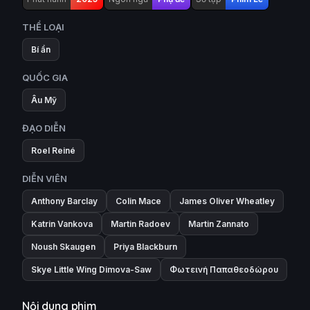
THỂ LOẠI
Bí ẩn
QUỐC GIA
Âu Mỹ
ĐẠO DIỄN
Roel Reiné
DIỄN VIÊN
Anthony Barclay
Colin Mace
James Oliver Wheatley
Katrin Vankova
Martin Radoev
Martin Zannato
Noush Skaugen
Priya Blackburn
Skye Little Wing Dimova-Saw
Φωτεινή Παπαθεοδώρου
Nội dung phim