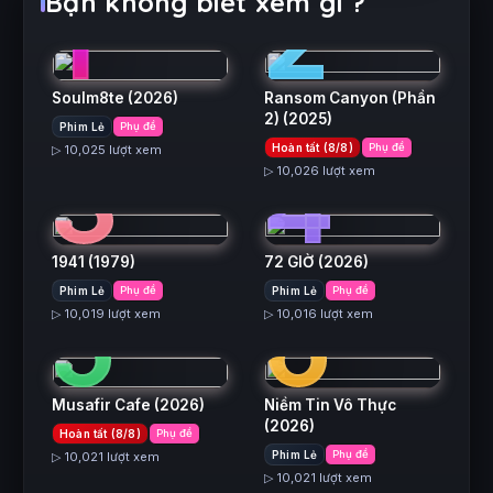
1
2
Bạn không biết xem gì ?
Soulm8te
(2026)
Ransom Canyon (Phần
2)
(2025)
Phim Lẻ
Phụ đề
3
4
Hoàn tất (8/8)
Phụ đề
▷ 10,025 lượt xem
▷ 10,026 lượt xem
1941
(1979)
72 GIỜ
(2026)
5
6
Phim Lẻ
Phụ đề
Phim Lẻ
Phụ đề
▷ 10,019 lượt xem
▷ 10,016 lượt xem
Musafir Cafe
(2026)
Niềm Tin Vô Thực
(2026)
Hoàn tất (8/8)
Phụ đề
Phim Lẻ
Phụ đề
▷ 10,021 lượt xem
▷ 10,021 lượt xem