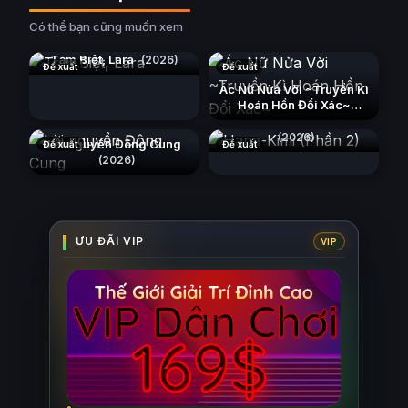
Có thể bạn cũng muốn xem
Tạm Biệt, Lara
(2026)
Đề xuất
Đề xuất
Ác Nữ Nửa Vời ~Truyền Kì
Hoán Hồn Đổi Xác~
Hana-Kimi (Phần 2)
(2026)
(2026)
Lời nguyền Đông Cung
Đề xuất
Đề xuất
(2026)