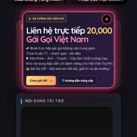
Chốn Dị Giới Hỗn Nguyên
Cuối Cùng Kéo Dài 10
(Phần 2)
Năm
(2026)
(2026)
×