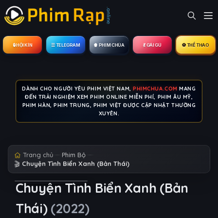
🔒︎ HỘI KÍN
☰ TELEGRAM
🍿 PHIM CHÙA
💃 GÁI GÚ
⚽ THỂ THAO
DÀNH CHO NGƯỜI YÊU PHIM VIỆT NAM,
PHIMCHUA.COM
MANG
ĐẾN TRẢI NGHIỆM XEM PHIM ONLINE MIỄN PHÍ, PHIM ÂU MỸ,
PHIM HÀN, PHIM TRUNG, PHIM VIỆT ĐƯỢC CẬP NHẬT THƯỜNG
XUYÊN.
Trang chủ
Phim Bộ
🎬
Chuyện Tình Biển Xanh (Bản Thái)
Chuyện Tình Biển Xanh (Bản
Thái)
(2022)