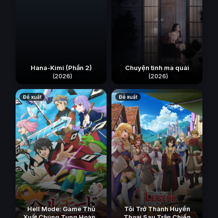
Hana-Kimi (Phần 2)
Chuyện tình ma quái
(2026)
(2026)
Đề xuất
Đề xuất
Hell Mode: Game Thủ
Tôi Trở Thành Huyền
Xuất Chúng Tung Hoành
Thoại Sau Trận Chiến