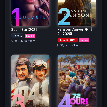
2
1
Ransom Canyon (Phần
Soulm8te
(2026)
2)
(2025)
Phim Lẻ
Phụ đề
Hoàn tất (8/8)
Phụ đề
▷ 10,025 lượt xem
▷ 10,026 lượt xem
3
4