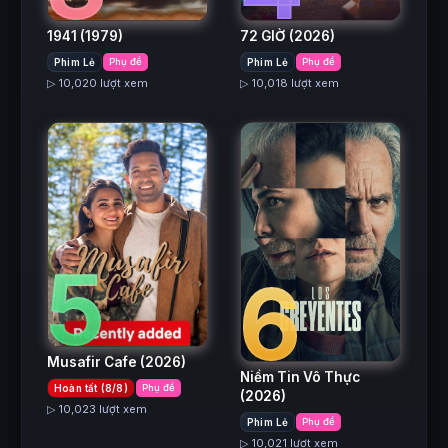
1941
(1979)
72 GIỜ
(2026)
Phim Lẻ
Phụ đề
Phim Lẻ
Phụ đề
▷ 10,020 lượt xem
▷ 10,018 lượt xem
5
6
Musafir Cafe
(2026)
Niềm Tin Vô Thực
Hoàn tất (8/8)
Phụ đề
(2026)
▷ 10,023 lượt xem
Phim Lẻ
Phụ đề
▷ 10,021 lượt xem