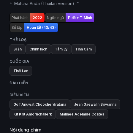
Matcha Anda (Thailan version)
Phát hành
2022
Ngôn ngữ
P.đề + T.Minh
Số tập
Hoàn tất (43/43)
THỂ LOẠI
Bí ẩn
Chính kịch
Tâm Lý
Tình Cảm
QUỐC GIA
Thái Lan
ĐẠO DIỄN
DIỄN VIÊN
Golf Anuwat Choocherdratana
Jean Gaewalin Sriwanna
Kit Krit Amornchailerk
Malinee Adelaide Coates
Nội dung phim