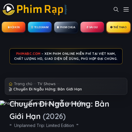
🔒︎ HỘI KÍN
☰ TELEGRAM
🍿 PHIM CHÙA
💃 GÁI GÚ
⚽ THỂ THAO
PHIMABC.COM
– XEM PHIM ONLINE MIỄN PHÍ TẠI VIỆT NAM,
CHẤT LƯỢNG HD, GIAO DIỆN DỄ DÙNG, PHÙ HỢP ĐẠI CHÚNG.
Trang chủ
TV Shows
🎬
Chuyến Đi Ngẫu Hứng: Bản Giới Hạn
Chuyến Đi Ngẫu Hứng: Bản
Giới Hạn
(2026)
Unplanned Trip: Limited Edition