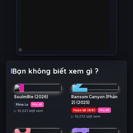
1
2
Bạn không biết xem gì ?
Soulm8te
(2026)
Ransom Canyon (Phần
2)
(2025)
Phim Lẻ
Phụ đề
3
4
Hoàn tất (8/8)
Phụ đề
▷ 10,021 lượt xem
▷ 10,012 lượt xem