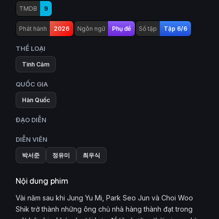
TMDB
9
Phát hành
2026
Ngôn ngữ
Phụ đề
Số tập
Tập 6/6
THỂ LOẠI
Tình Cảm
QUỐC GIA
Hàn Quốc
ĐẠO DIỄN
DIỄN VIÊN
박서준
정유미
최우식
Nội dung phim
Vài năm sau khi Jung Yu Mi, Park Seo Jun và Choi Woo
Shik trở thành những ông chủ nhà hàng thành đạt trong