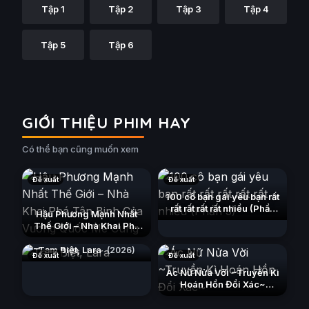
Tập 1
Tập 2
Tập 3
Tập 4
Tập 5
Tập 6
GIỚI THIỆU PHIM HAY
Có thể bạn cũng muốn xem
Đề xuất
Đề xuất
100 cô bạn gái yêu bạn rất
rất rất rất rất nhiều (Phần
Hậu Phương Mạnh Nhất
3)
(2023)
Thế Giới – Nhà Khai Phá
Tân Binh Của Vương Quốc
Mê Cung
Tạm Biệt, Lara
(2026)
(2026)
Đề xuất
Đề xuất
Ác Nữ Nửa Vời ~Truyền Kì
Hoán Hồn Đổi Xác~
(2026)