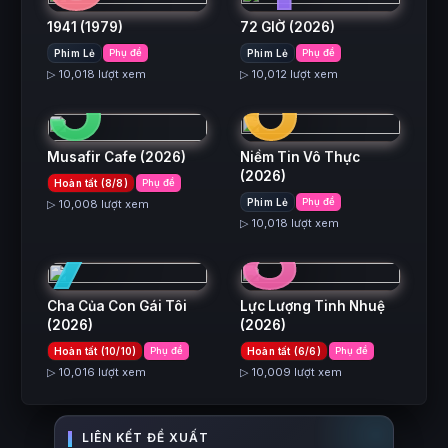
1941
(1979)
72 GIỜ
(2026)
5
6
Phim Lẻ
Phụ đề
Phim Lẻ
Phụ đề
▷ 10,018 lượt xem
▷ 10,012 lượt xem
Musafir Cafe
(2026)
Niềm Tin Vô Thực
(2026)
Hoàn tất (8/8)
Phụ đề
7
8
Phim Lẻ
Phụ đề
▷ 10,008 lượt xem
▷ 10,018 lượt xem
Cha Của Con Gái Tôi
Lực Lượng Tinh Nhuệ
(2026)
(2026)
Hoàn tất (10/10)
Phụ đề
Hoàn tất (6/6)
Phụ đề
▷ 10,016 lượt xem
▷ 10,009 lượt xem