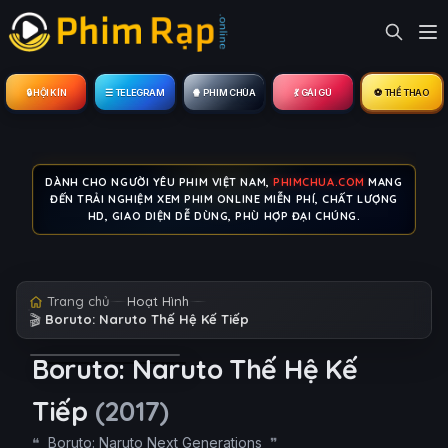
🔒︎ HỘI KÍN
☰ TELEGRAM
🍿 PHIM CHÙA
💃 GÁI GÚ
⚽ THỂ THAO
DÀNH CHO NGƯỜI YÊU PHIM VIỆT NAM,
PHIMCHUA.COM
MANG
ĐẾN TRẢI NGHIỆM XEM PHIM ONLINE MIỄN PHÍ, CHẤT LƯỢNG
HD, GIAO DIỆN DỄ DÙNG, PHÙ HỢP ĐẠI CHÚNG.
Trang chủ
Hoạt Hình
🎬
Boruto: Naruto Thế Hệ Kế Tiếp
Boruto: Naruto Thế Hệ Kế
Tiếp
(2017)
Boruto: Naruto Next Generations