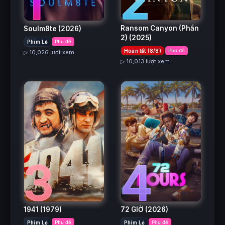
2
1
Ransom Canyon (Phần
Soulm8te
(2026)
2)
(2025)
Phim Lẻ
Phụ đề
Hoàn tất (8/8)
Phụ đề
▷ 10,026 lượt xem
▷ 10,013 lượt xem
3
4
1941
(1979)
72 GIỜ
(2026)
Phim Lẻ
Phụ đề
Phim Lẻ
Phụ đề