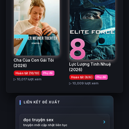
7
8
Cha Của Con Gái Tôi
Lực Lượng Tinh Nhuệ
(2026)
(2026)
Hoàn tất (10/10)
Phụ đề
Hoàn tất (6/6)
Phụ đề
▷ 10,017 lượt xem
▷ 10,009 lượt xem
đọc truyện sex
truyện mới cập nhật liên tục