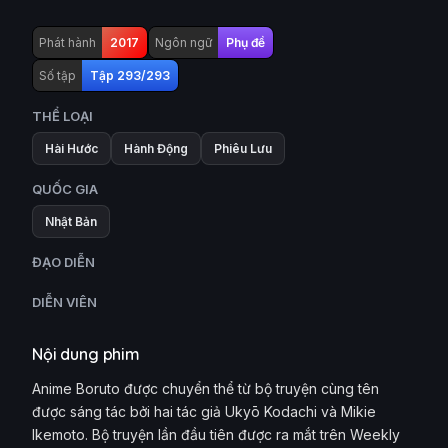
Phát hành
2017
Ngôn ngữ
Phụ đề
Số tập
Tập 293/293
THỂ LOẠI
Hài Hước
Hành Động
Phiêu Lưu
QUỐC GIA
Nhật Bản
ĐẠO DIỄN
DIỄN VIÊN
Nội dung phim
Anime Boruto được chuyển thể từ bộ truyện cùng tên
được sáng tác bởi hai tác giả Ukyō Kodachi và Mikie
Ikemoto. Bộ truyện lần đầu tiên được ra mắt trên Weekly