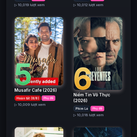
▷ 10,019 lượt xem
▷ 10,012 lượt xem
5
6
Musafir Cafe
(2026)
Niềm Tin Vô Thực
Hoàn tất (8/8)
Phụ đề
(2026)
▷ 10,009 lượt xem
Phim Lẻ
Phụ đề
▷ 10,018 lượt xem