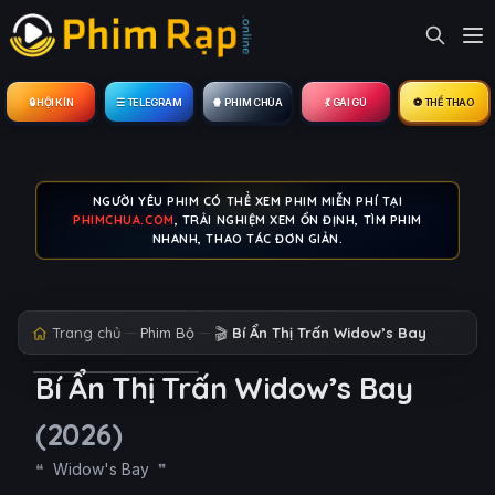
🔒︎ HỘI KÍN
☰ TELEGRAM
🍿 PHIM CHÙA
💃 GÁI GÚ
⚽ THỂ THAO
NGƯỜI YÊU PHIM CÓ THỂ XEM PHIM MIỄN PHÍ TẠI
PHIMCHUA.COM
, TRẢI NGHIỆM XEM ỔN ĐỊNH, TÌM PHIM
NHANH, THAO TÁC ĐƠN GIẢN.
Trang chủ
Phim Bộ
🎬
Bí Ẩn Thị Trấn Widow’s Bay
Bí Ẩn Thị Trấn Widow’s Bay
(2026)
Widow's Bay