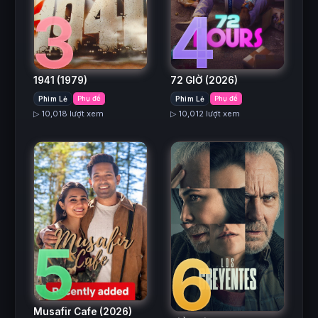
3
4
1941
(1979)
72 GIỜ
(2026)
Phim Lẻ
Phụ đề
Phim Lẻ
Phụ đề
▷ 10,018 lượt xem
▷ 10,012 lượt xem
5
6
Musafir Cafe
(2026)