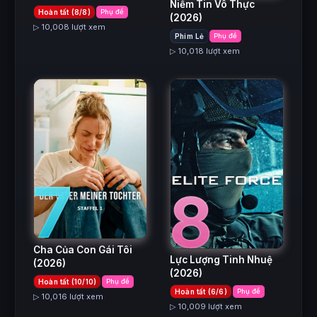
Niềm Tin Vô Thực
Hoàn tất (8/8)
Phụ đề
(2026)
▷ 10,008 lượt xem
Phim Lẻ
Phụ đề
▷ 10,018 lượt xem
7
8
Cha Của Con Gái Tôi
Lực Lượng Tinh Nhuệ
(2026)
(2026)
Hoàn tất (10/10)
Phụ đề
Hoàn tất (6/6)
Phụ đề
▷ 10,016 lượt xem
▷ 10,009 lượt xem