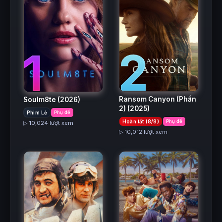
2
1
Ransom Canyon (Phần
Soulm8te
(2026)
2)
(2025)
Phim Lẻ
Phụ đề
Hoàn tất (8/8)
Phụ đề
▷ 10,024 lượt xem
▷ 10,012 lượt xem