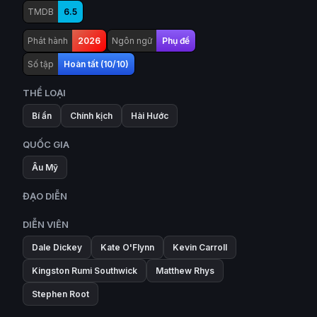
TMDB
6.5
Phát hành
2026
Ngôn ngữ
Phụ đề
Số tập
Hoàn tất (10/10)
THỂ LOẠI
Bí ẩn
Chính kịch
Hài Hước
QUỐC GIA
Âu Mỹ
ĐẠO DIỄN
DIỄN VIÊN
Dale Dickey
Kate O'Flynn
Kevin Carroll
Kingston Rumi Southwick
Matthew Rhys
Stephen Root